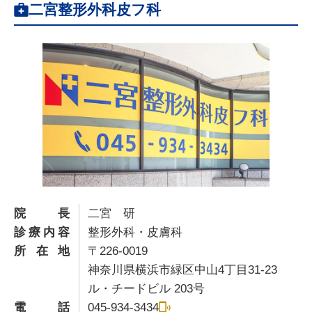
二宮整形外科皮フ科
院長
二宮 研
診療内容
整形外科・皮膚科
所在地
〒226-0019
神奈川県横浜市緑区中山4丁目31-23
ル・チードビル 203号
電話
045-934-3434